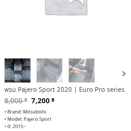
พรม Pajero Sport 2020 | Euro Pro series
Original
Current
7,200
8,000
฿
฿
price
price
• Brand: Mitsubishi
was:
is:
• Model: Pajero Sport
8,000 ฿.
7,200 ฿.
• ปี: 2015~