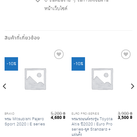
หน้าเว็บไซต์
สินค้าที่เกี่ยวข้อง
-10%
-10%
Add to
Add to
Wishlist
Wishlist
5,200
฿
3,900
฿
BRAND
EURO PRO-SERIES
l
Current
Original
Current
Original
Cu
4,680
฿
3,500
฿
พรม Mitsubishi Pajero
พรมรถยนต์ตรงรุ่น Toyota
price
price
price
price
pr
Sport 2020 | E series
Altis ปี2020 | Euro Pro
s:
was:
is:
was:
is:
4,680 ฿.
5,200 ฿.
4,680 ฿.
3,900 ฿.
3,
series-ชุด Standard＋
แผ่นตั้ง