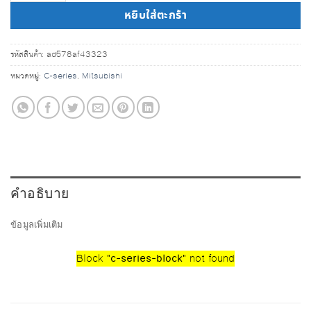
หยิบใส่ตะกร้า
รหัสสินค้า:
ad578af43323
หมวดหมู่:
C-series
,
Mitsubishi
คำอธิบาย
ข้อมูลเพิ่มเติม
Block
"c-series-block"
not found