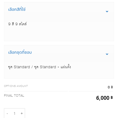
เลือกสีที่ใช่
9 สี 9 สไตล์
เลือกชุดที่ชอบ
ชุด Standard / ชุด Standard + แผ่นตั้ง
OPTIONS AMOUNT
0 ฿
FINAL TOTAL
6,000
฿
จำนวน พรมเส้นใยไวนิลดักฝุ่น Mitsubishi Pajero Sport 2020 | C series