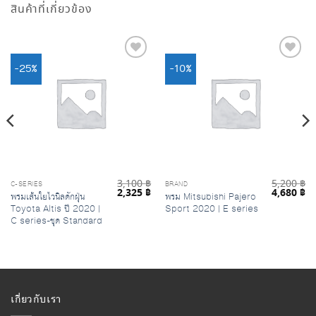
สินค้าที่เกี่ยวข้อง
-25%
-10%
Add to
Add to
Wishlist
Wishlist
3,100
฿
5,200
฿
C-SERIES
BRAND
l
Current
Original
Current
Original
Cu
2,325
฿
4,680
฿
พรมเส้นใยไวนิลดักฝุ่น
พรม Mitsubishi Pajero
price
price
price
price
pr
Toyota Altis ปี 2020 |
Sport 2020 | E series
s:
was:
is:
was:
is:
3,225 ฿.
3,100 ฿.
2,325 ฿.
5,200 ฿.
4,
C series-ชุด Standard
เกี่ยวกับเรา