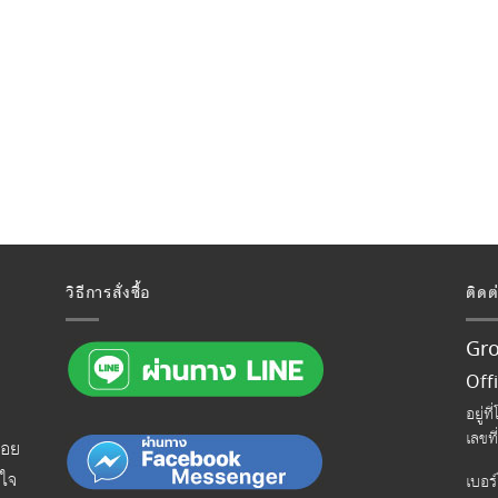
วิธีการสั่งซื้อ
ติดต
Gro
Offi
อยู่
เลขท
ลอย
ยใจ
เบอร