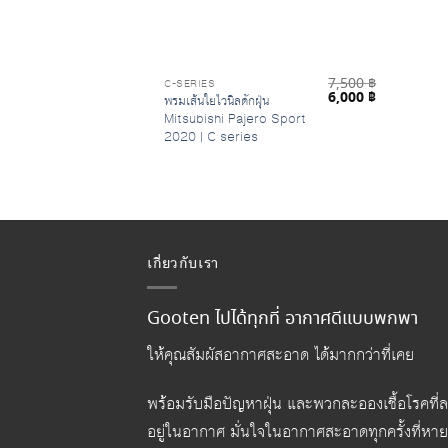
7,500
฿
C-SERIES
Original
Current
6,000
฿
พรมเส้นใยไวนิลดักฝุ่น
price
price
Mitsubishi Pajero Sport
was:
is:
2020 | C series
7,500 ฿.
6,000 ฿.
เกี่ยวกับเรา
Gooten ไปได้ทุกที่ อากาศดีแบบพกพา
ให้คุณสัมผัสอากาศสะอาด ได้มากกว่าที่เคย
พร้อมรับมือปัญหาฝุ่น และพวกละอองเชื้อโรคที่
อยู่ในอากาศ มั่นใจในอากาศสะอาดทุกครั้งที่หา